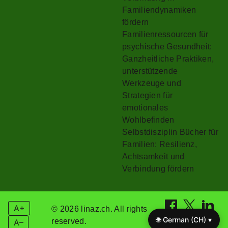
Familiendynamiken
fördern
Familienressourcen für
psychische Gesundheit:
Ganzheitliche Praktiken,
unterstützende
Werkzeuge und
Strategien für
emotionales
Wohlbefinden
Selbstdisziplin Bücher für
Familien: Resilienz,
Achtsamkeit und
Verbindung fördern
A+
© 2026 linaz.ch. All rights
🌐 German (CH) ▾
reserved.
A–