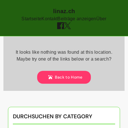
linaz.ch
Startseite
Kontakt
Beiträge anzeigen
Über
Skip
to
It looks like nothing was found at this location.
content
Maybe try one of the links below or a search?
Back to Home
DURCHSUCHEN BY CATEGORY