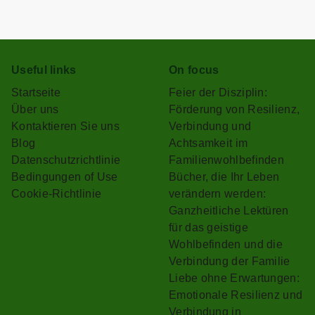
Useful links
On focus
Startseite
Feier der Disziplin:
Über uns
Förderung von Resilienz,
Kontaktieren Sie uns
Verbindung und
Blog
Achtsamkeit im
Datenschutzrichtlinie
Familienwohlbefinden
Bedingungen of Use
Bücher, die Ihr Leben
Cookie-Richtlinie
verändern werden:
Ganzheitliche Lektüren
für das geistige
Wohlbefinden und die
Verbindung der Familie
Liebe ohne Erwartungen:
Emotionale Resilienz und
Verbindung in