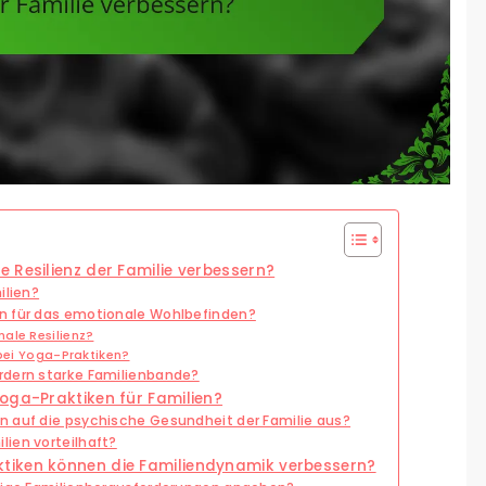
 Resilienz der Familie verbessern?
ilien?
n für das emotionale Wohlbefinden?
ale Resilienz?
 bei Yoga-Praktiken?
rdern starke Familienbande?
oga-Praktiken für Familien?
n auf die psychische Gesundheit der Familie aus?
ien vorteilhaft?
tiken können die Familiendynamik verbessern?