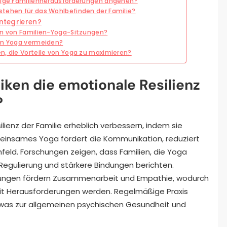
rtige Familienherausforderungen angehen?
stehen für das Wohlbefinden der Familie?
integrieren?
inn von Familien-Yoga-Sitzungen?
eim Yoga vermeiden?
n, die Vorteile von Yoga zu maximieren?
ken die emotionale Resilienz
?
ienz der Familie erheblich verbessern, indem sie
einsames Yoga fördert die Kommunikation, reduziert
feld. Forschungen zeigen, dass Familien, die Yoga
 Regulierung und stärkere Bindungen berichten.
bungen fördern Zusammenarbeit und Empathie, wodurch
it Herausforderungen werden. Regelmäßige Praxis
 was zur allgemeinen psychischen Gesundheit und